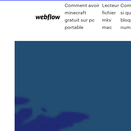
Comment avoir
Lecteur
Com
minecraft
fichier
si q
gratuit sur pc
mkv
bloq
portable
mac
num